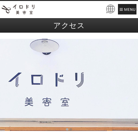
Pow
ere
アクセス
d by